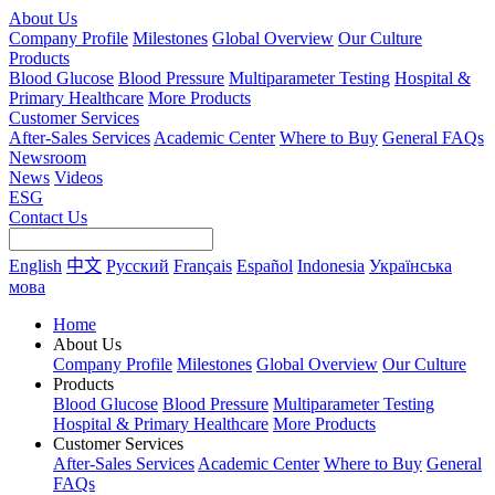
About Us
Company Profile
Milestones
Global Overview
Our Culture
Products
Blood Glucose
Blood Pressure
Multiparameter Testing
Hospital &
Primary Healthcare
More Products
Customer Services
After-Sales Services
Academic Center
Where to Buy
General FAQs
Newsroom
News
Videos
ESG
Contact Us
English
中文
Русский
Français
Español
Indonesia
Українська
мова
Home
About Us
Company Profile
Milestones
Global Overview
Our Culture
Products
Blood Glucose
Blood Pressure
Multiparameter Testing
Hospital & Primary Healthcare
More Products
Customer Services
After-Sales Services
Academic Center
Where to Buy
General
FAQs