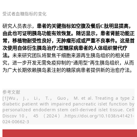
受试者血糖指标的变化
研究人员表示，
患者的关键指标如空腹及餐后C肽明显提高，
由此也可证明胰岛功能有效恢复。随访显示，患者肾脏功能正
常，移植物耐受性良好，无肿瘤形成或严重不良事件。
这是首
次使用自体衍生胰岛治疗2型糖尿病患者的人体组织替代疗
法。
未来研究团队将聚焦干细胞来源再生胰岛组织的相关研
究，进一步开发无需免疫抑制的“通用型”再生胰岛组织，从而
为广大长期依赖胰岛素注射的糖尿病患者提供新的治愈疗法。
参考文献
[1]Wu， J.， Li， T.， Guo， M. et al. Treating a type 2
diabetic patient with impaired pancreatic islet function by
personalized endoderm stem cell-derived islet tissue. Cell
Discov 10， 45 （2024）.https://doi.org/10.1038/s41421-
024-00662-3