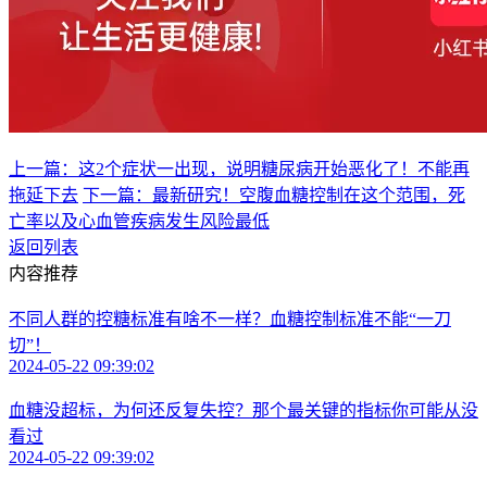
上一篇：这2个症状一出现，说明糖尿病开始恶化了！不能再
拖延下去
下一篇：最新研究！空腹血糖控制在这个范围，死
亡率以及心血管疾病发生风险最低
返回列表
内容推荐
不同人群的控糖标准有啥不一样？血糖控制标准不能“一刀
切”！
2024-05-22 09:39:02
血糖没超标，为何还反复失控？那个最关键的指标你可能从没
看过
2024-05-22 09:39:02