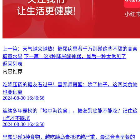
上一篇：天气越来越热！糖尿病患者千万别碰这些不甜的高含
糖量水果
下一篇：这9种降尿酸神器，最后一种太常见了
返回列表
内容推荐
吃降压药的糖友看过来！营养师提醒：除了柚子，这四类食物
也要远离
2024-08-30 16:46:56
连续多年霸榜的「地中海饮食」，糖友到底能不能吃？记住这
1点才不踩坑
2024-08-30 16:46:56
早餐少碰3种食物，越吃胰岛素抵抗越严重，最适合当早餐的