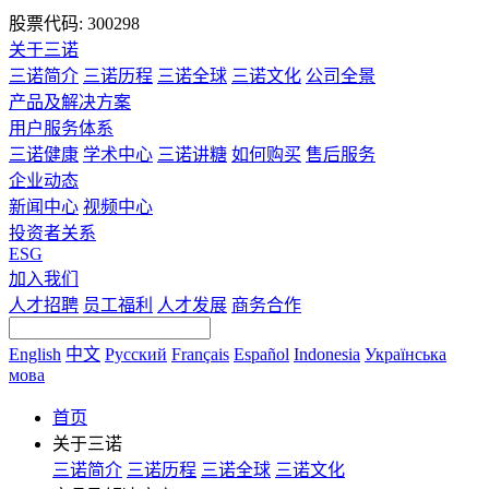
股票代码: 300298
关于三诺
三诺简介
三诺历程
三诺全球
三诺文化
公司全景
产品及解决方案
用户服务体系
三诺健康
学术中心
三诺讲糖
如何购买
售后服务
企业动态
新闻中心
视频中心
投资者关系
ESG
加入我们
人才招聘
员工福利
人才发展
商务合作
English
中文
Русский
Français
Español
Indonesia
Українська
мова
首页
关于三诺
三诺简介
三诺历程
三诺全球
三诺文化