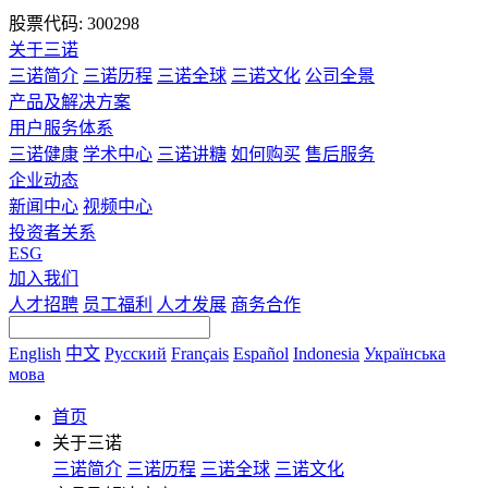
股票代码: 300298
关于三诺
三诺简介
三诺历程
三诺全球
三诺文化
公司全景
产品及解决方案
用户服务体系
三诺健康
学术中心
三诺讲糖
如何购买
售后服务
企业动态
新闻中心
视频中心
投资者关系
ESG
加入我们
人才招聘
员工福利
人才发展
商务合作
English
中文
Русский
Français
Español
Indonesia
Українська
мова
首页
关于三诺
三诺简介
三诺历程
三诺全球
三诺文化