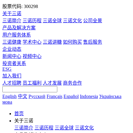
股票代码: 300298
关于三诺
三诺简介
三诺历程
三诺全球
三诺文化
公司全景
产品及解决方案
用户服务体系
三诺健康
学术中心
三诺讲糖
如何购买
售后服务
企业动态
新闻中心
视频中心
投资者关系
ESG
加入我们
人才招聘
员工福利
人才发展
商务合作
English
中文
Русский
Français
Español
Indonesia
Українська
мова
首页
关于三诺
三诺简介
三诺历程
三诺全球
三诺文化