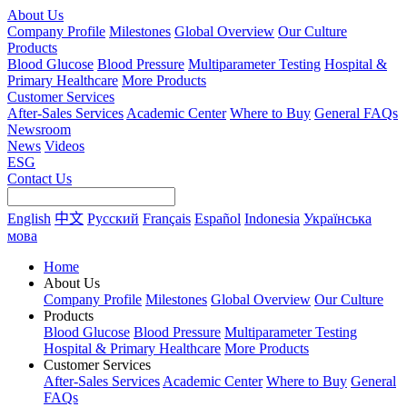
About Us
Company Profile
Milestones
Global Overview
Our Culture
Products
Blood Glucose
Blood Pressure
Multiparameter Testing
Hospital &
Primary Healthcare
More Products
Customer Services
After-Sales Services
Academic Center
Where to Buy
General FAQs
Newsroom
News
Videos
ESG
Contact Us
English
中文
Русский
Français
Español
Indonesia
Українська
мова
Home
About Us
Company Profile
Milestones
Global Overview
Our Culture
Products
Blood Glucose
Blood Pressure
Multiparameter Testing
Hospital & Primary Healthcare
More Products
Customer Services
After-Sales Services
Academic Center
Where to Buy
General
FAQs