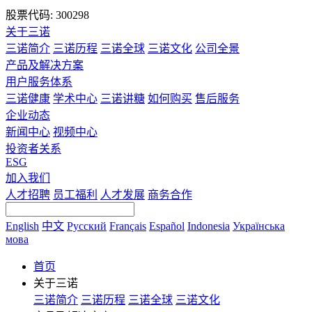
股票代码: 300298
关于三诺
三诺简介
三诺历程
三诺全球
三诺文化
公司全景
产品及解决方案
用户服务体系
三诺健康
学术中心
三诺讲糖
如何购买
售后服务
企业动态
新闻中心
视频中心
投资者关系
ESG
加入我们
人才招聘
员工福利
人才发展
商务合作
English
中文
Русский
Français
Español
Indonesia
Українська
мова
首页
关于三诺
三诺简介
三诺历程
三诺全球
三诺文化