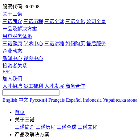
股票代码: 300298
关于三诺
三诺简介
三诺历程
三诺全球
三诺文化
公司全景
产品及解决方案
用户服务体系
三诺健康
学术中心
三诺讲糖
如何购买
售后服务
企业动态
新闻中心
视频中心
投资者关系
ESG
加入我们
人才招聘
员工福利
人才发展
商务合作
English
中文
Русский
Français
Español
Indonesia
Українська мова
首页
关于三诺
三诺简介
三诺历程
三诺全球
三诺文化
产品及解决方案