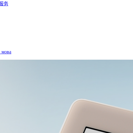
服务
а мова