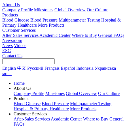
About Us
Company Profile
Milestones
Global Overview
Our Culture
Products
Blood Glucose
Blood Pressure
Multiparameter Testing
Hospital &
Primary Healthcare
More Products
Customer Services
After-Sales Services
Academic Center
Where to Buy
General FAQs
Newsroom
News
Videos
ESG
Contact Us
English
中文
Русский
Français
Español
Indonesia
Українська
мова
Home
About Us
Company Profile
Milestones
Global Overview
Our Culture
Products
Blood Glucose
Blood Pressure
Multiparameter Testing
Hospital & Primary Healthcare
More Products
Customer Services
After-Sales Services
Academic Center
Where to Buy
General
FAQs