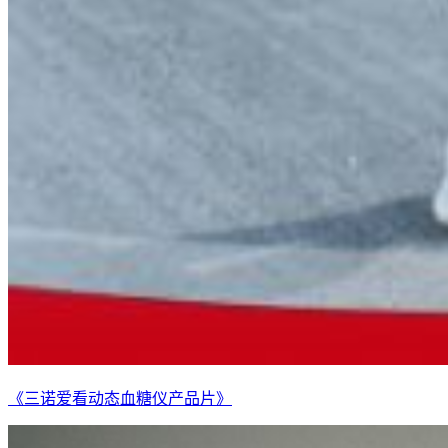
《三诺爱看动态血糖仪产品片》