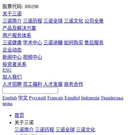
股票代码: 300298
关于三诺
三诺简介
三诺历程
三诺全球
三诺文化
公司全景
产品及解决方案
用户服务体系
三诺健康
学术中心
三诺讲糖
如何购买
售后服务
企业动态
新闻中心
视频中心
投资者关系
ESG
加入我们
人才招聘
员工福利
人才发展
商务合作
English
中文
Русский
Français
Español
Indonesia
Українська
мова
首页
关于三诺
三诺简介
三诺历程
三诺全球
三诺文化