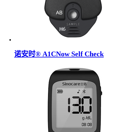
诺安时® A1CNow Self Check