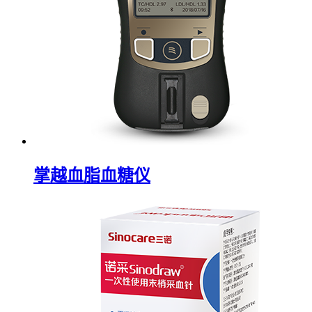
掌越血脂血糖仪