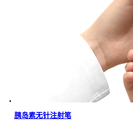
胰岛素无针注射笔