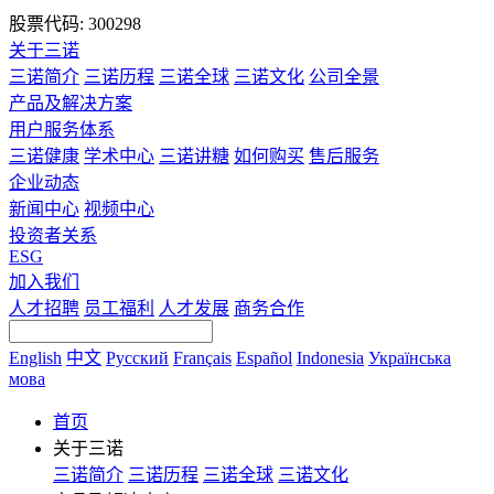
股票代码: 300298
关于三诺
三诺简介
三诺历程
三诺全球
三诺文化
公司全景
产品及解决方案
用户服务体系
三诺健康
学术中心
三诺讲糖
如何购买
售后服务
企业动态
新闻中心
视频中心
投资者关系
ESG
加入我们
人才招聘
员工福利
人才发展
商务合作
English
中文
Русский
Français
Español
Indonesia
Українська
мова
首页
关于三诺
三诺简介
三诺历程
三诺全球
三诺文化