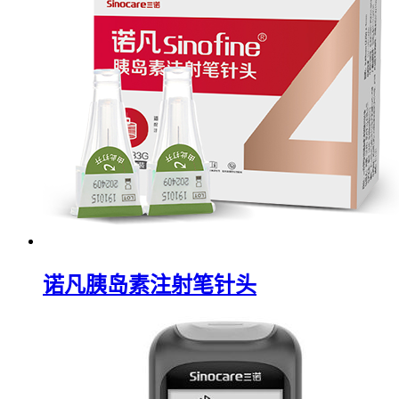
诺凡胰岛素注射笔针头