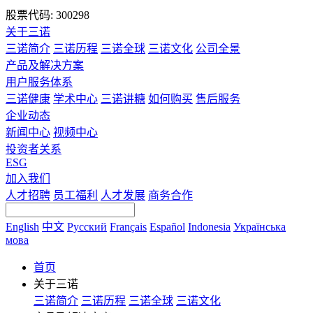
股票代码: 300298
关于三诺
三诺简介
三诺历程
三诺全球
三诺文化
公司全景
产品及解决方案
用户服务体系
三诺健康
学术中心
三诺讲糖
如何购买
售后服务
企业动态
新闻中心
视频中心
投资者关系
ESG
加入我们
人才招聘
员工福利
人才发展
商务合作
English
中文
Русский
Français
Español
Indonesia
Українська
мова
首页
关于三诺
三诺简介
三诺历程
三诺全球
三诺文化