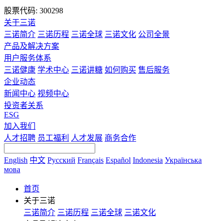
股票代码: 300298
关于三诺
三诺简介
三诺历程
三诺全球
三诺文化
公司全景
产品及解决方案
用户服务体系
三诺健康
学术中心
三诺讲糖
如何购买
售后服务
企业动态
新闻中心
视频中心
投资者关系
ESG
加入我们
人才招聘
员工福利
人才发展
商务合作
English
中文
Русский
Français
Español
Indonesia
Українська
мова
首页
关于三诺
三诺简介
三诺历程
三诺全球
三诺文化