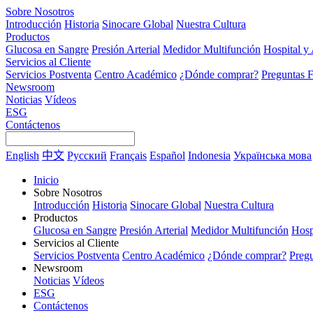
Sobre Nosotros
Introducción
Historia
Sinocare Global
Nuestra Cultura
Productos
Glucosa en Sangre
Presión Arterial
Medidor Multifunción
Hospital y
Servicios al Cliente
Servicios Postventa
Centro Académico
¿Dónde comprar?
Preguntas F
Newsroom
Noticias
Vídeos
ESG
Contáctenos
English
中文
Русский
Français
Español
Indonesia
Українська мова
Inicio
Sobre Nosotros
Introducción
Historia
Sinocare Global
Nuestra Cultura
Productos
Glucosa en Sangre
Presión Arterial
Medidor Multifunción
Hosp
Servicios al Cliente
Servicios Postventa
Centro Académico
¿Dónde comprar?
Pregu
Newsroom
Noticias
Vídeos
ESG
Contáctenos