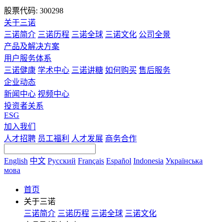
股票代码: 300298
关于三诺
三诺简介
三诺历程
三诺全球
三诺文化
公司全景
产品及解决方案
用户服务体系
三诺健康
学术中心
三诺讲糖
如何购买
售后服务
企业动态
新闻中心
视频中心
投资者关系
ESG
加入我们
人才招聘
员工福利
人才发展
商务合作
English
中文
Русский
Français
Español
Indonesia
Українська
мова
首页
关于三诺
三诺简介
三诺历程
三诺全球
三诺文化