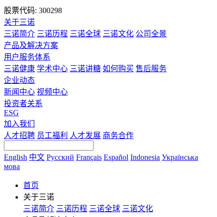
股票代码: 300298
关于三诺
三诺简介
三诺历程
三诺全球
三诺文化
公司全景
产品及解决方案
用户服务体系
三诺健康
学术中心
三诺讲糖
如何购买
售后服务
企业动态
新闻中心
视频中心
投资者关系
ESG
加入我们
人才招聘
员工福利
人才发展
商务合作
English
中文
Русский
Français
Español
Indonesia
Українська
мова
首页
关于三诺
三诺简介
三诺历程
三诺全球
三诺文化