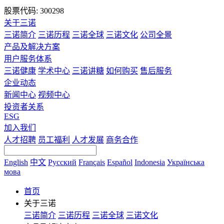
股票代码: 300298
关于三诺
三诺简介
三诺历程
三诺全球
三诺文化
公司全景
产品及解决方案
用户服务体系
三诺健康
学术中心
三诺讲糖
如何购买
售后服务
企业动态
新闻中心
视频中心
投资者关系
ESG
加入我们
人才招聘
员工福利
人才发展
商务合作
English
中文
Русский
Français
Español
Indonesia
Українська
мова
首页
关于三诺
三诺简介
三诺历程
三诺全球
三诺文化