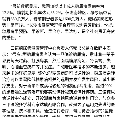
“最新数据显示，我国18岁以上成人糖尿病发病率为
12.8%，糖前期检出率达到35.2%。仅湖南地区，糖尿病患者
就有650余万人，糖前期患者多达1600余万人。糖尿病防控形
势非常严峻。”长沙市健康管理学会理事长沈春芳指出，“推动
糖尿病早预防、早诊断、早治疗、早达标，是全社会责无旁贷
的重任。”
三诺糖尿病健康管理中心负责人伍秘书总监在致辞中表
示：“很多2型糖尿病患者认为一旦确诊糖尿病，意味着一辈子
都要每天吃药、打胰岛素，然后面临糖尿病足、肾衰竭、失
明、心脑血管疾病等并发症。而随着医学技术的不断进步，越
来越多的证据显示: 部分2型糖尿病是可以逆转的。糖尿病逆转
治疗可以显著降低糖尿病相关的远期并发症发生风险，减少医
疗支出。对于新诊断或病程较短的2型糖尿病患者，超过90%
的患者通过逆转治疗能够实现停针减药或停针停药。三诺糖尿
病逆转中心成立，开设湖南首家糖尿病逆转专科门诊，与众多
三甲医院多学科专家达成战略合作，就是为了运用更先进的医
学理念、技术和工具，通过逆转治疗，帮助符合指标的2型糖