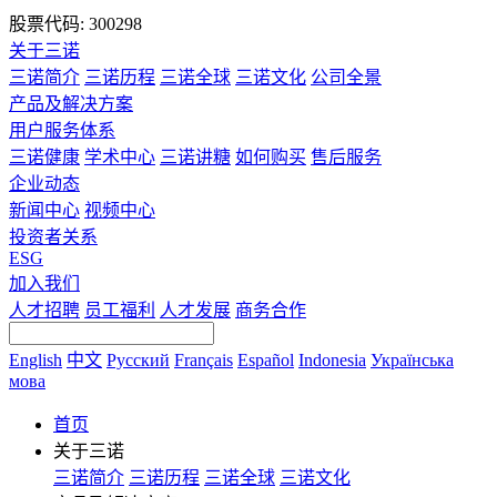
股票代码: 300298
关于三诺
三诺简介
三诺历程
三诺全球
三诺文化
公司全景
产品及解决方案
用户服务体系
三诺健康
学术中心
三诺讲糖
如何购买
售后服务
企业动态
新闻中心
视频中心
投资者关系
ESG
加入我们
人才招聘
员工福利
人才发展
商务合作
English
中文
Русский
Français
Español
Indonesia
Українська
мова
首页
关于三诺
三诺简介
三诺历程
三诺全球
三诺文化