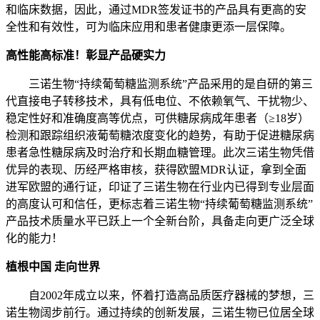
和临床数据，因此，通过MDR签发证书的产品具有更高的安
全性和有效性，可为临床应用和患者健康更添一层保障。
高性能高标准！彰显产品硬实力
三诺生物
“持续葡萄糖监测系统”产品采用的是自研的第三
代直接电子转移技术，具有低电位、不依赖氧气、干扰物少、
稳定性好和准确度高等优点，可供糖尿病成年患者（≥
18岁）
检测和跟踪组织液葡萄糖浓度变化的趋势，有助于促进糖尿病
患者急性糖尿病及时治疗和长期血糖管理。
此次三诺生物凭借
优异的表现、历经严格审核，获得欧盟
MDR认证
，拿到全面
进军欧盟的通行证，印证了三诺生物在行业内已得到专业层面
的高度认可和信任，更标志着三诺生物
“持续葡萄糖监测系统”
产品技术质量水平已跃上一个全新台阶，具备走向更广泛全球
化的能力！
植根中国
走向世界
自
2002年成立以来，
怀着打造高品质医疗器械的梦想，
三
诺生物
阔步前行。
通过
持续的创新发展
，三诺生物已位居全球