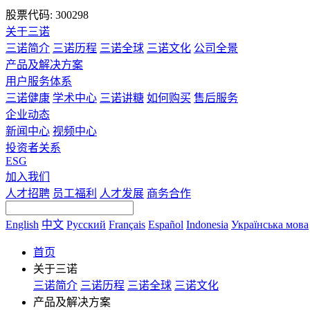
股票代码: 300298
关于三诺
三诺简介
三诺历程
三诺全球
三诺文化
公司全景
产品及解决方案
用户服务体系
三诺健康
学术中心
三诺讲糖
如何购买
售后服务
企业动态
新闻中心
视频中心
投资者关系
ESG
加入我们
人才招聘
员工福利
人才发展
商务合作
English
中文
Русский
Français
Español
Indonesia
Українська мова
首页
关于三诺
三诺简介
三诺历程
三诺全球
三诺文化
产品及解决方案