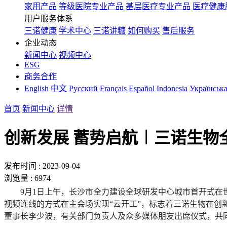
家用产品
等级医院专业产品
基层医疗专业产品
医疗健康
用户服务体系
三诺健康
学术中心
三诺讲糖
如何购买
售后服务
企业动态
新闻中心
视频中心
ESG
商务合作
English
中文
Русский
Français
Español
Indonesia
Українськ
首页
新闻中心
详情
创新发展 蓄势启航︱三诺生物
发布时间 : 2023-09-04
浏览量 : 6974
9月1日上午，长沙市全力建设全球研发中心城市首开式在
视频连线的方式在主会场实现“云开工”，标志着三诺生物在
董事长李少波，有关部门负责人及众多媒体朋友出席仪式，共