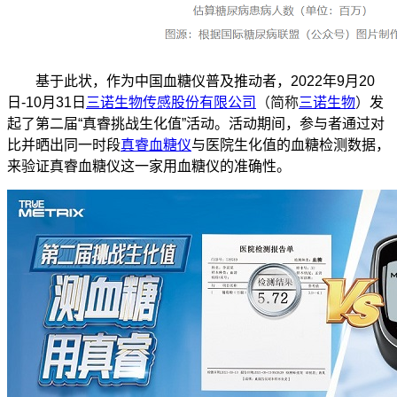
基于此状，作为中国血糖仪普及推动者，
2022
年
9
月
20
日
-10
月
31
日
三诺生物传感股份有限公司
（简称
三诺生物
）
发
起了第二届“真睿挑战生化值”活动。活动期间，参与者通过对
比并晒出同一时段
真睿血糖仪
与医院生化值的血糖检测数据，
来验证真睿血糖仪这一家用血糖仪的准确性。