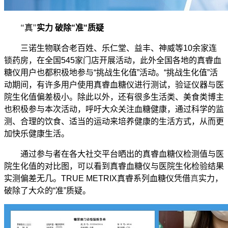
“真”
实力 破除“准“质疑
三诺生物联合老百姓、乐仁堂、益丰、神威等
10
余家连
锁药房，在全国
545
家门店开展活动，此外全国各地的真睿血
糖仪用户也都积极地参与“挑战生化值”活动。“挑战生化值”活
动期间，有许多用户使用真睿血糖仪进行测试，验证仪器与医
院生化值偏差极小。除此以外，还有很多生活类、美食类博主
也积极参与本次活动，呼吁大众关注血糖健康，通过科学的监
测、合理的饮食、适当的运动来培养健康的生活方式，从而更
加快乐健康生活。
通过参与者在各大社交平台晒出的真睿血糖仪检测值与医
院生化值的对比图，可以看到真睿血糖仪与医院生化检验结果
实测偏差无几。
TRUE METRIX
真睿系列血糖仪凭借
真
实力，
破除了大众的“准”质疑。