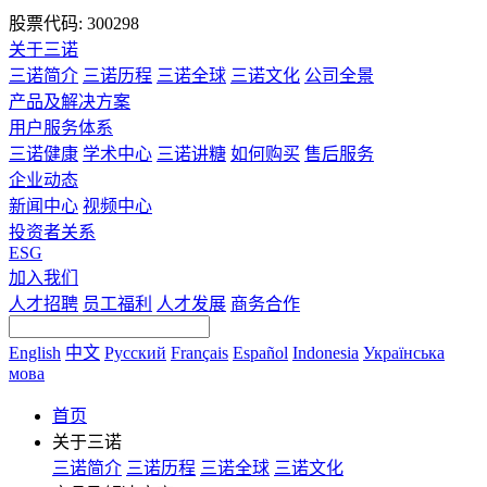
股票代码: 300298
关于三诺
三诺简介
三诺历程
三诺全球
三诺文化
公司全景
产品及解决方案
用户服务体系
三诺健康
学术中心
三诺讲糖
如何购买
售后服务
企业动态
新闻中心
视频中心
投资者关系
ESG
加入我们
人才招聘
员工福利
人才发展
商务合作
English
中文
Русский
Français
Español
Indonesia
Українська
мова
首页
关于三诺
三诺简介
三诺历程
三诺全球
三诺文化