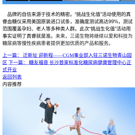
品牌的自信来源于技术的精密。“挑战生化值”活动使用的真
睿血糖仪采用美国原装进口试条，准确度测试高达
99%
，测试
范围覆盖孕妇、老人等多种类人群。此次“挑战生化值”活动用
事实证明了真睿就是准。
未来，三诺生物将继续以爱和科技为
糖尿病等慢性疾病患者提供更加优质的产品和服务。
上一篇： 迁新址 迎新程——CGM事业部入驻三诺生物青山园
区
下一篇： 糖友福音 长沙首家标准化糖尿病健康管理中心正
式开业
返回列表
内容推荐