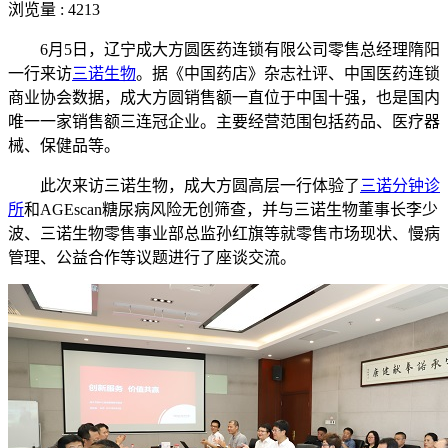
浏览量 : 4213
6
月
5
日，辽宁成大方圆医药连锁有限公司零售总经理隋阳
一行来访
三诺生物
。据《中国药店》杂志社评、中国医药连锁
商业协会数据，成大方圆销售额一直位于中国十强，也是国内
唯一一家销售额三连冠企业。主要经营范围包括药品、医疗器
械、保健品等。
此次来访三诺生物，成大方圆高层一行体验了
三诺分钟诊
所
和
AGEscan
糖尿病风险无创筛查，并与三诺生物董事长李少
波、三诺生物零售事业部总监孙红旗等就零售市场现状、慢病
管理、公益合作等议题进行了座谈交流。