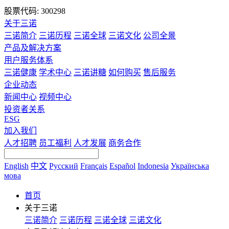
股票代码: 300298
关于三诺
三诺简介
三诺历程
三诺全球
三诺文化
公司全景
产品及解决方案
用户服务体系
三诺健康
学术中心
三诺讲糖
如何购买
售后服务
企业动态
新闻中心
视频中心
投资者关系
ESG
加入我们
人才招聘
员工福利
人才发展
商务合作
English
中文
Русский
Français
Español
Indonesia
Українська
мова
首页
关于三诺
三诺简介
三诺历程
三诺全球
三诺文化