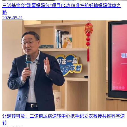
三诺基金会“甜蜜妈妈包”项目启动 精准护航妊糖妈妈健康之
路
2026-05-11
让逆转可及：三诺糖尿病逆转中心携手纪立农教授共推科学逆
转