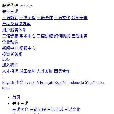
股票代码: 300298
关于三诺
三诺简介
三诺历程
三诺全球
三诺文化
公司全景
产品及解决方案
用户服务体系
三诺健康
学术中心
三诺讲糖
如何购买
售后服务
企业动态
新闻中心
视频中心
投资者关系
ESG
加入我们
人才招聘
员工福利
人才发展
商务合作
English
中文
Русский
Français
Español
Indonesia
Українська
мова
首页
关于三诺
三诺简介
三诺历程
三诺全球
三诺文化