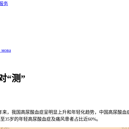
服务
а мова
对“测”
年来，我国高尿酸血症呈明显上升和年轻化趋势，中国高尿酸血
8
至
35
岁的年轻高尿酸血症及痛风患者占比近
60%
。