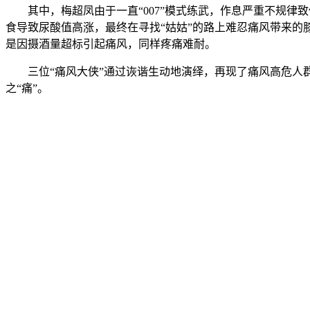
其中，梅超凤由于一直“
007
”模式练武，作息严重不规律
食导致尿酸值高涨，最终在寻找“姑姑”的路上难忍痛风带来的
是因摄酒量超标引起痛风，同样疼痛难耐。
三位“痛风大侠”通过诙谐生动地演绎，再现了痛风高危人
之“痛”。