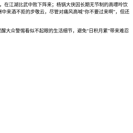
技，在江湖比武中败下阵来；杨锅大侠因长期无节制的高嘌呤饮
中来酒不拒的步敬云，尽管对痛风高喊“你不要过来啊”，但还
提醒大众警惕看似不起眼的生活细节，避免“日积月累”带来难忍