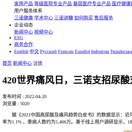
家用产品
等级医院专业产品
基层医疗专业产品
医疗健康
用户服务体系
三诺健康
学术中心
三诺讲糖
如何购买
售后服务
企业动态
新闻中心
视频中心
ESG
商务合作
English
中文
Русский
Français
Español
Indonesia
Українськ
首页
新闻中心
详情
420世界痛风日，三诺支招尿酸
发布时间 : 2022-04-20
浏览量 : 5020
据《
2021
中国高尿酸及痛风趋势白皮书》的数据显示：近
率为
1.1%
，患病人数约为
1,466
万。基于线上用户调研显示，
1