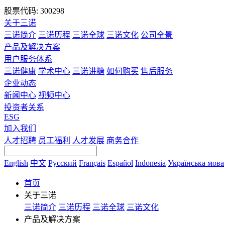
股票代码: 300298
关于三诺
三诺简介
三诺历程
三诺全球
三诺文化
公司全景
产品及解决方案
用户服务体系
三诺健康
学术中心
三诺讲糖
如何购买
售后服务
企业动态
新闻中心
视频中心
投资者关系
ESG
加入我们
人才招聘
员工福利
人才发展
商务合作
English
中文
Русский
Français
Español
Indonesia
Українська мова
首页
关于三诺
三诺简介
三诺历程
三诺全球
三诺文化
产品及解决方案