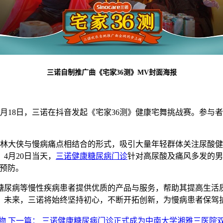
三诺自制推广曲《宅家36测》MV封面海报
月
18
日，三诺在抖音发起《宅家
36
测》健康宅舞挑战赛。参与者
林大侠与慢病痛点相结合的形式，吸引大量年轻群体关注尿酸健
：
4
月
20
日当天，
三诺健康糖尿病门诊
针对高尿酸及痛风多发的男
预防。
糖尿病等慢性疾病患者提供优质的产品与服务，帮助其提高生活
。未来，三诺将始终坚持初心，不断开拓创新，为慢病患者保驾
物
下一篇： 三诺健康糖尿病门诊正式成为中南大学湘雅三医院