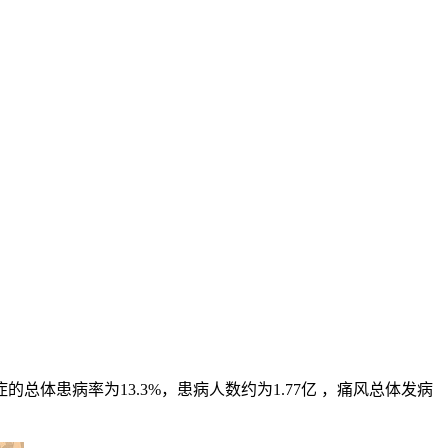
症的总体患病率为
13.3%
，患病人数约为
1.77
亿 ，痛风总体发病