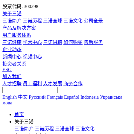
股票代码: 300298
关于三诺
三诺简介
三诺历程
三诺全球
三诺文化
公司全景
产品及解决方案
用户服务体系
三诺健康
学术中心
三诺讲糖
如何购买
售后服务
企业动态
新闻中心
视频中心
投资者关系
ESG
加入我们
人才招聘
员工福利
人才发展
商务合作
English
中文
Русский
Français
Español
Indonesia
Українська
мова
首页
关于三诺
三诺简介
三诺历程
三诺全球
三诺文化